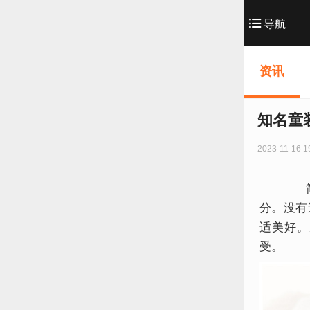
导航
资讯
知名童装
2023-11-16 1
简单
分。没有
适美好。
受。