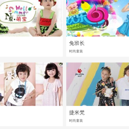
兔班长
时尚童装
捷米梵
时尚童装