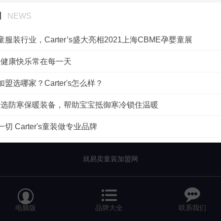
闻
NEWS
服装行业，Carter’s盛大亮相2021上海CBME孕婴童展
r's让健康快乐常在每一天
盟选哪家？Carter's怎么样？
r's精选防寒保暖装备，帮助宝宝抵御寒冷锁住温暖
切 Carter's童装做专业品牌
就易卖童装加盟网


电脑版
品牌大全
联系我们