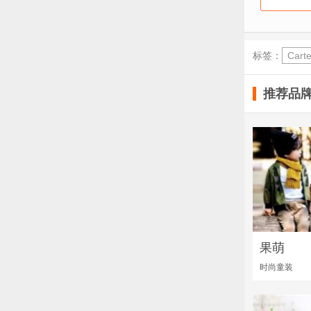
标签：
Carte
推荐品
果萌
时尚童装