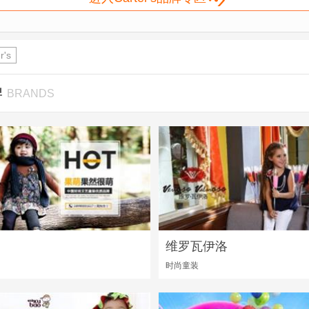
r's
牌
BRANDS
维罗瓦伊洛
时尚童装