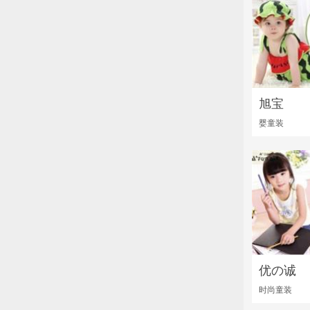
旭宝
婴童装
优の诚
时尚童装