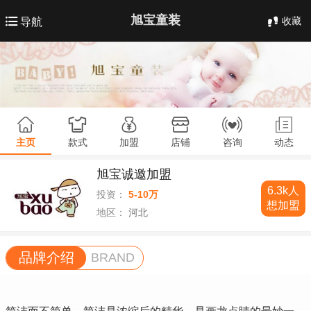
旭宝童装
收藏
导航
主页
款式
加盟
店铺
咨询
动态
旭宝诚邀加盟
6.3k人
投资：
5-10万
想加盟
地区：
河北
品牌介绍
BRAND