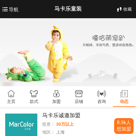
马卡乐童装
收藏
导航
主页
款式
加盟
店铺
咨询
动态
马卡乐诚邀加盟
8.9k人
投资：
30万以上
想加盟
地区：
上海