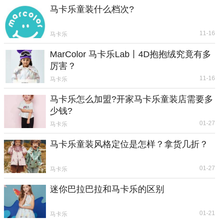
马卡乐童装什么档次?
11-16
马卡乐
MarColor 马卡乐Lab丨4D抱抱绒究竟有多
厉害？
11-16
马卡乐
马卡乐怎么加盟?开家马卡乐童装店需要多
少钱?
01-27
马卡乐
马卡乐童装风格定位是怎样？拿货几折？
01-27
马卡乐
迷你巴拉巴拉和马卡乐的区别
01-21
马卡乐