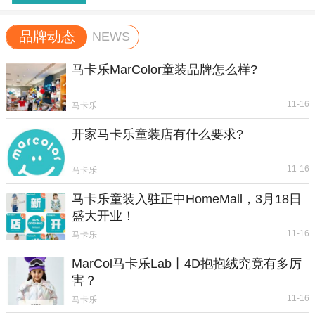
品牌动态
NEWS
马卡乐MarColor童装品牌怎么样?
11-16
马卡乐
开家马卡乐童装店有什么要求?
11-16
马卡乐
马卡乐童装入驻正中HomeMall，3月18日
盛大开业！
11-16
马卡乐
MarCol马卡乐Lab丨4D抱抱绒究竟有多厉
害？
11-16
马卡乐