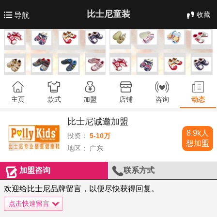
比士尼童装
收藏
导航
主页
款式
加盟
店铺
咨询
动态
比士尼诚邀加盟
8.9k人
投资：
5-10万
想加盟
地区：
广东


加盟咨询
联系方式
欢迎给比士尼品牌留言，以便尽快获得回复。
点击快速留言